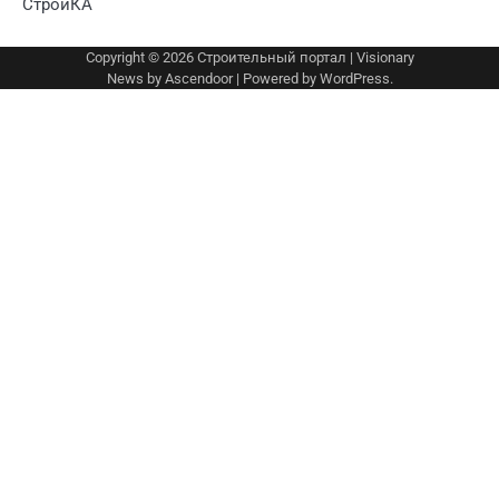
СтройКА
Copyright © 2026
Строительный портал
| Visionary
News by
Ascendoor
| Powered by
WordPress
.