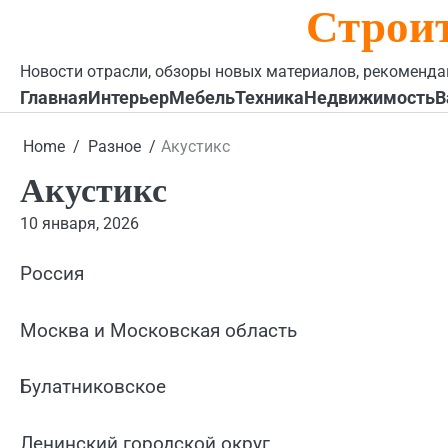
Строи
Skip
to
content
Новости отрасли, обзоры новых материалов, рекоменда
Главная
Интерьер
Мебель
Техника
Недвижимость
В
Home
Разное
Акустикс
Акустикс
10 января, 2026
Россия
Москва и Московская область
Булатниковское
Ленинский городской округ