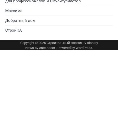
для профессионалов и DIY‑энтузиастов
Максима
Добротный дом
СтройКА
Copyright © 2026
Строительный портал
| Visionary
News by
Ascendoor
| Powered by
WordPress
.