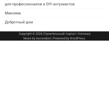
для профессионалов и DIY‑энтузиастов
Максима
Добротный дом
Copyright © 2026
Строительный портал
| Visionary
News by
Ascendoor
| Powered by
WordPress
.