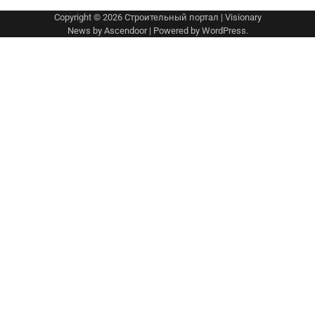
Copyright © 2026
Строительный портал
| Visionary
News by
Ascendoor
| Powered by
WordPress
.