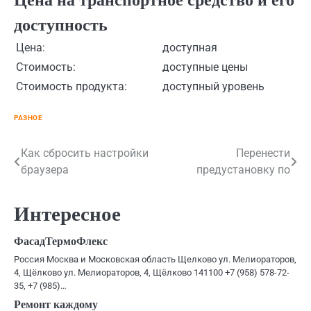
Цена на транспортное средство и его
доступность
Цена:
доступная
Стоимость:
доступные цены
Стоимость продукта:
доступный уровень
РАЗНОЕ
Навигация
Как сбросить настройки
Перенести
браузера
предустановку по
по
записям
Интересное
ФасадТермоФлекс
Россия Москва и Московская область Щелково ул. Мелиораторов,
4, Щёлково ул. Мелиораторов, 4, Щёлково 141100 +7 (958) 578-72-
35, +7 (985)…
Ремонт каждому