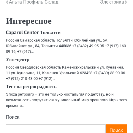
Навигация
Альта Профиль Склад
Электрика
по
Интересное
записям
Caparol Center Тольятти
Россия Самарская область Тольятти Юбилейная ул., 5А
Юбилейная ул., 5А, Тольятти 445036 +7 (8482) 49-95-95 +7 (917) 160-
09-16, +7 (917)…
Уют-центр
Россия Свердловская область Каменск-Уральский ул. Кунавина,
11 ул. Кунавина, 11, Каменск-Уральский 623428 +7 (3439) 38-90-06
+7 (912) 210-43-00 +7 (912)…
Тест на ретроградность
Эпоха ретроигр – это не только ностальгия по детству, но и
возможность погрузиться в уникальный мир прошлого. Игры того
времени…
Поиск
Поиск