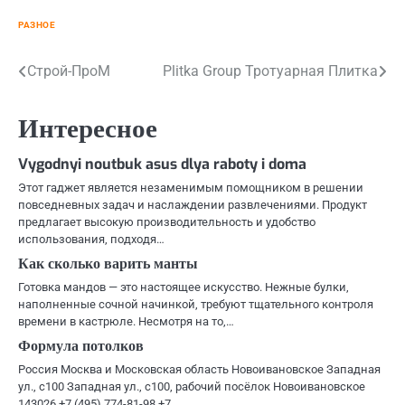
РАЗНОЕ
Навигация
Строй-ПроМ
Plitka Group Тротуарная Плитка
по
Интересное
записям
Vygodnyi noutbuk asus dlya raboty i doma
Этот гаджет является незаменимым помощником в решении
повседневных задач и наслаждении развлечениями. Продукт
предлагает высокую производительность и удобство
использования, подходя…
Как сколько варить манты
Готовка мандов — это настоящее искусство. Нежные булки,
наполненные сочной начинкой, требуют тщательного контроля
времени в кастрюле. Несмотря на то,…
Формула потолков
Россия Москва и Московская область Новоивановское Западная
ул., с100 Западная ул., с100, рабочий посёлок Новоивановское
143026 +7 (495) 774-81-98 +7…