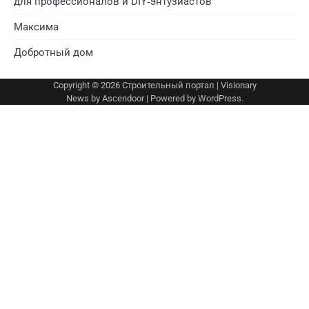
для профессионалов и DIY‑энтузиастов
Максима
Добротный дом
Copyright © 2026
Строительный портал
| Visionary
News by
Ascendoor
| Powered by
WordPress
.