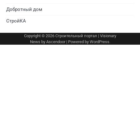
Добротный дом
СтройКА
Copyright © 2026
Строительный портал
| Visionary
News by
Ascendoor
| Powered by
WordPress
.