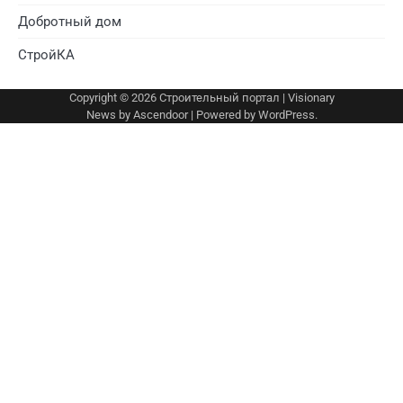
Добротный дом
СтройКА
Copyright © 2026
Строительный портал
| Visionary
News by
Ascendoor
| Powered by
WordPress
.