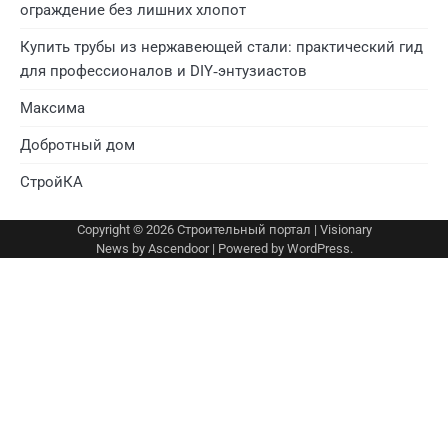
ограждение без лишних хлопот
Купить трубы из нержавеющей стали: практический гид
для профессионалов и DIY‑энтузиастов
Максима
Добротный дом
СтройКА
Copyright © 2026
Строительный портал
| Visionary
News by
Ascendoor
| Powered by
WordPress
.