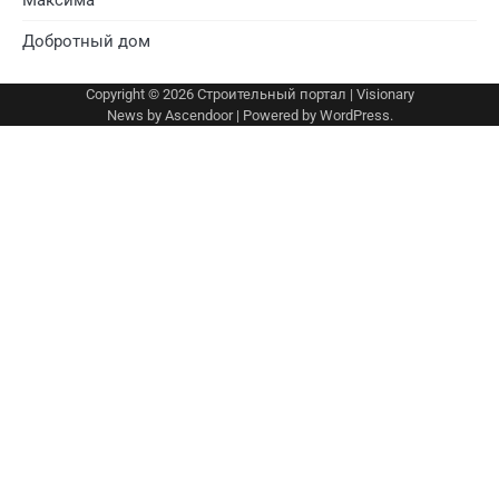
Добротный дом
Copyright © 2026
Строительный портал
| Visionary
News by
Ascendoor
| Powered by
WordPress
.