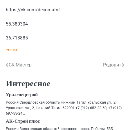
https://vk.com/decomatnf
55.380304
36.713885
РАЗНОЕ
Навигация
СК Мастер
Родовит
по
Интересное
записям
Уралспецстрой
Россия Свердловская область Нижний Тагил Уральская ул., 2
Уральская ул., 2, Нижний Тагил 622001 +7 (912) 652-22-60, +7 (912)
697-55-24…
АК-Строй плюс
Россия Вологодская область Череповец просп. Победы, 58Б