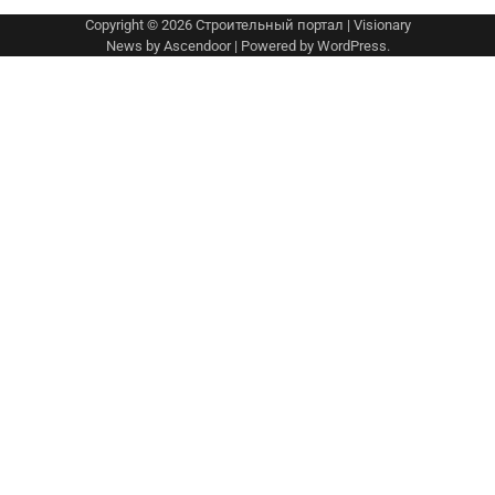
Copyright © 2026
Строительный портал
| Visionary
News by
Ascendoor
| Powered by
WordPress
.