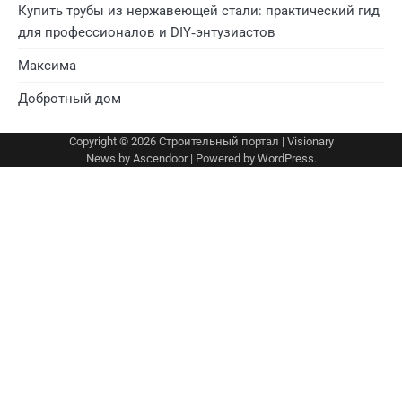
Купить трубы из нержавеющей стали: практический гид
для профессионалов и DIY‑энтузиастов
Максима
Добротный дом
Copyright © 2026
Строительный портал
| Visionary
News by
Ascendoor
| Powered by
WordPress
.