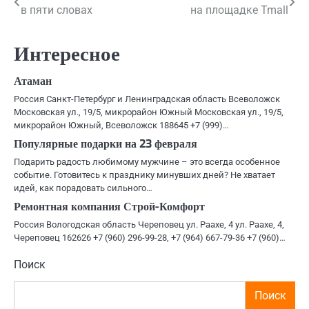
в пяти словах
на площадке Tmall
по
записям
Интересное
Атаман
Россия Санкт-Петербург и Ленинградская область Всеволожск
Московская ул., 19/5, микрорайон Южный Московская ул., 19/5,
микрорайон Южный, Всеволожск 188645 +7 (999)…
Популярные подарки на 23 февраля
Подарить радость любимому мужчине – это всегда особенное
событие. Готовитесь к празднику минувших дней? Не хватает
идей, как порадовать сильного…
Ремонтная компания Строй-Комфорт
Россия Вологодская область Череповец ул. Раахе, 4 ул. Раахе, 4,
Череповец 162626 +7 (960) 296-99-28, +7 (964) 667-79-36 +7 (960)…
Поиск
Поиск