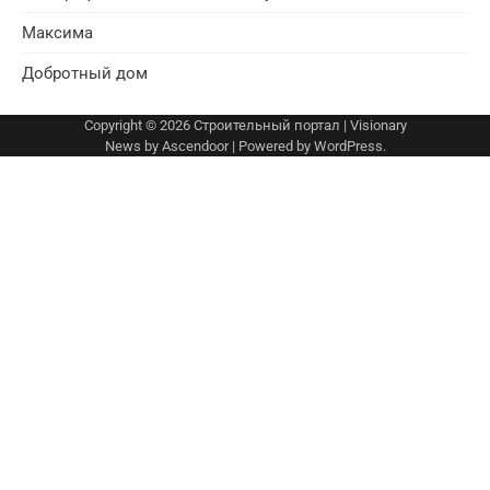
Максима
Добротный дом
Copyright © 2026
Строительный портал
| Visionary
News by
Ascendoor
| Powered by
WordPress
.