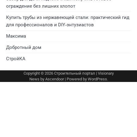
ограждение без лишних хлопот
Купить трубы из нержавеющей стали: практический гид
для профессионалов и DIY‑энтузиастов
Максима
Добротный дом
СтройКА
Copyright © 2026
Строительный портал
| Visionary
News by
Ascendoor
| Powered by
WordPress
.