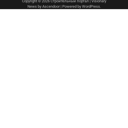
Copyright © 2026
Строительный портал
| Visionary
News by
Ascendoor
| Powered by
WordPress
.