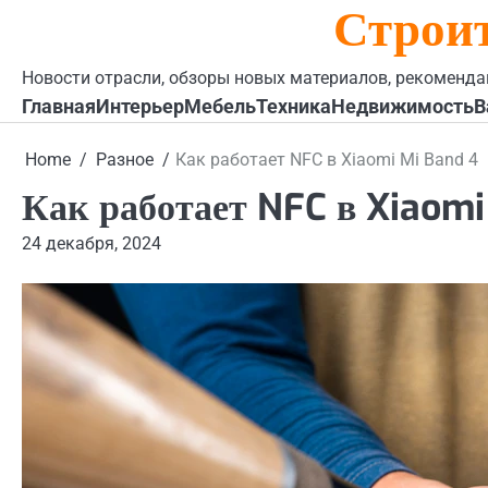
Строи
Skip
to
content
Новости отрасли, обзоры новых материалов, рекоменда
Главная
Интерьер
Мебель
Техника
Недвижимость
В
Home
Разное
Как работает NFC в Xiaomi Mi Band 4
Как работает NFC в Xiaomi
24 декабря, 2024