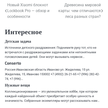
Навигация
Новый Xiaomi блокнот
Древесина мировой
Lockbook Pro — обзор и
карты: чем отличаются
по
особенности
леса разных стран?
записям
Интересное
Детская задача
Источники детского раздражения: Поднимите руку тот, кто не
встречался с раздражающими задачками или непонятными
головоломками детей. Они могут вызывать нервное…
Conserto
Россия Ивановская область Иваново ул. Жиделева, 15 ул.
Жиделева, 15, Иваново 153002 +7 (4932) 26-21-65 +7 (996) 282-42-
74, +7 (996)…
Нужные вещи
Коллекционирование — это увлекательное хобби, при котором
каждый найденный объект приобретает особую ценность и
значимость. Собранные экземпляры могут рассказывать нам…