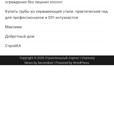
ограждение без лишних хлопот
Купить трубы из нержавеющей стали: практический гид
для профессионалов и DIY‑энтузиастов
Максима
Добротный дом
СтройКА
Copyright © 2026
Строительный портал
| Visionary
News by
Ascendoor
| Powered by
WordPress
.