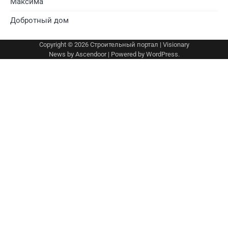
Максима
Добротный дом
Copyright © 2026
Строительный портал
| Visionary
News by
Ascendoor
| Powered by
WordPress
.