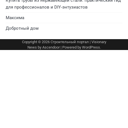
Купить трубы из нержавеющей стали: практический гид
для профессионалов и DIY‑энтузиастов
Максима
Добротный дом
Copyright © 2026
Строительный портал
| Visionary
News by
Ascendoor
| Powered by
WordPress
.