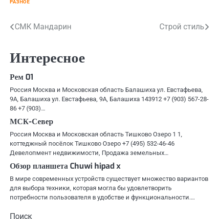
РАЗНОЕ
Навигация
СМК Мандарин
Строй стиль
по
Интересное
записям
Рем 01
Россия Москва и Московская область Балашиха ул. Евстафьева,
9А, Балашиха ул. Евстафьева, 9А, Балашиха 143912 +7 (903) 567-28-
86 +7 (903)…
МСК-Север
Россия Москва и Московская область Тишково Озеро 1 1,
коттеджный посёлок Тишково Озеро +7 (495) 532-46-46
Девелопмент недвижимости, Продажа земельных…
Обзор планшета Chuwi hipad x
В мире современных устройств существует множество вариантов
для выбора техники, которая могла бы удовлетворить
потребности пользователя в удобстве и функциональности.…
Поиск