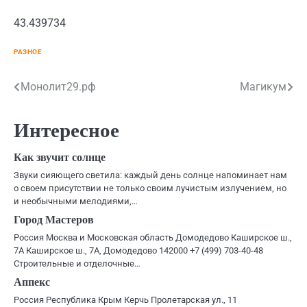
43.439734
РАЗНОЕ
Навигация
Монолит29.рф
Магикум
по
Интересное
записям
Как звучит солнце
Звуки сияющего светила: каждый день солнце напоминает нам
о своем присутствии не только своим лучистым излучением, но
и необычными мелодиями,…
Город Мастеров
Россия Москва и Московская область Домодедово Каширское ш.,
7А Каширское ш., 7А, Домодедово 142000 +7 (499) 703-40-48
Строительные и отделочные…
Аппекс
Россия Республика Крым Керчь Пролетарская ул., 11