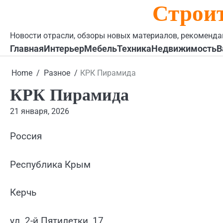
Строи
Skip
to
content
Новости отрасли, обзоры новых материалов, рекоменда
Главная
Интерьер
Мебель
Техника
Недвижимость
В
Home
Разное
КРК Пирамида
КРК Пирамида
21 января, 2026
Россия
Республика Крым
Керчь
ул. 2-й Пятилетки, 17