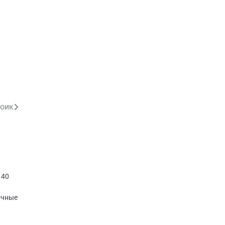
оик
 40
очные