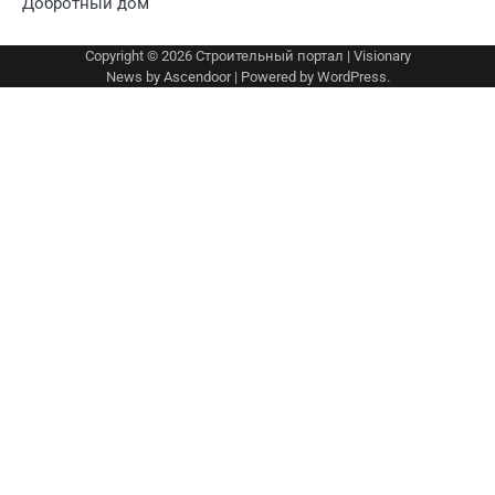
Добротный дом
Copyright © 2026
Строительный портал
| Visionary
News by
Ascendoor
| Powered by
WordPress
.