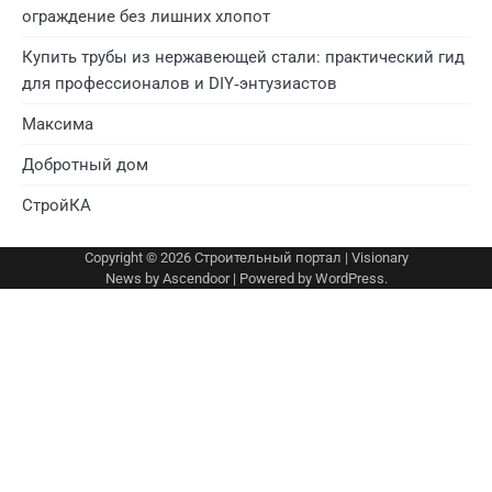
ограждение без лишних хлопот
Купить трубы из нержавеющей стали: практический гид
для профессионалов и DIY‑энтузиастов
Максима
Добротный дом
СтройКА
Copyright © 2026
Строительный портал
| Visionary
News by
Ascendoor
| Powered by
WordPress
.