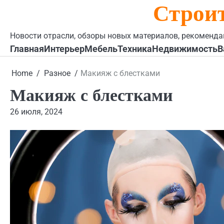
Строи
Skip
to
content
Новости отрасли, обзоры новых материалов, рекоменда
Главная
Интерьер
Мебель
Техника
Недвижимость
В
Home
Разное
Макияж с блестками
Макияж с блестками
26 июля, 2024