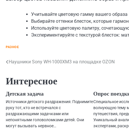
Учитывайте цветовую гамму вашего образа
Выбирайте оттенки блесток, которые гармон
Используйте цветовую палитру, сочетающу
Экспериментируйте с текстурой блесток: м
РАЗНОЕ
Навигация
Наушники Sony WH-1000XM3 на площадке OZON
по
Интересное
записям
Детская задача
Опрос поездк
Источники детского раздражения: Поднимите
Специальное иссл
руку тот, кто не встречался с
волнующую тему 
раздражающими задачками или
путешествия, пред
непонятными головоломками детей. Они
Уникальный анали
могут вызывать нервное…
экспертами, раск