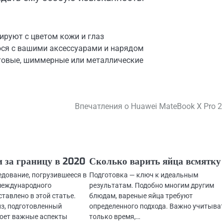
ируют с цветом кожи и глаз
юся с вашими аксессуарами и нарядом
атовые, шиммерные или металлические
Впечатления о Huawei MateBook X Pro 
и за границу в 2020
Сколько варить яйца всмятку
едование, погрузившееся в
Подготовка — ключ к идеальным
международного
результатам. Подобно многим другим
ставлено в этой статье.
блюдам, вареные яйца требуют
з, подготовленный
определенного подхода. Важно учитыва
роет важные аспекты
только время,…