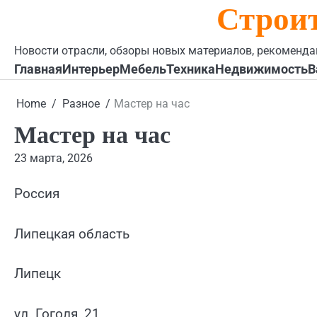
Строи
Skip
to
content
Новости отрасли, обзоры новых материалов, рекоменда
Главная
Интерьер
Мебель
Техника
Недвижимость
В
Home
Разное
Мастер на час
Мастер на час
23 марта, 2026
Россия
Липецкая область
Липецк
ул. Гоголя, 21