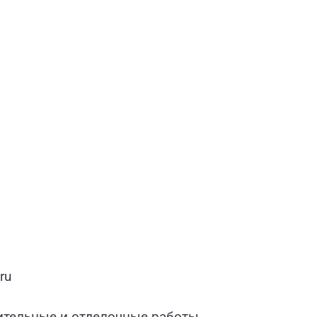
ru
оительные и отделочные работы