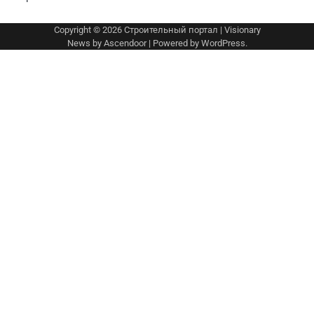
Copyright © 2026
Строительный портал
| Visionary
News by
Ascendoor
| Powered by
WordPress
.