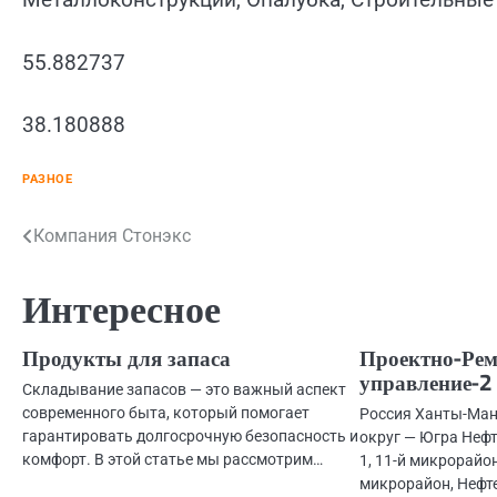
55.882737
38.180888
РАЗНОЕ
Навигация
Компания Стонэкс
по
Интересное
записям
Продукты для запаса
Проектно-Рем
управление-2
Складывание запасов — это важный аспект
современного быта, который помогает
Россия Ханты-Ма
гарантировать долгосрочную безопасность и
округ — Югра Нефт
комфорт. В этой статье мы рассмотрим…
1, 11-й микрорайон
микрорайон, Нефт