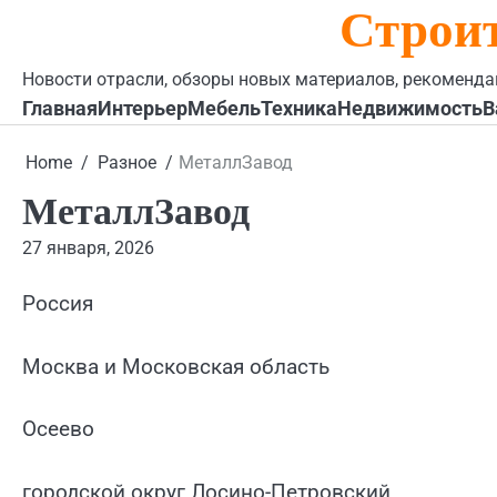
Строи
Skip
to
content
Новости отрасли, обзоры новых материалов, рекоменда
Главная
Интерьер
Мебель
Техника
Недвижимость
В
Home
Разное
МеталлЗавод
МеталлЗавод
27 января, 2026
Россия
Москва и Московская область
Осеево
городской округ Лосино-Петровский