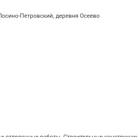
 Лосино-Петровский, деревня Осеево
 и отделочные работы, Строительные конструкци