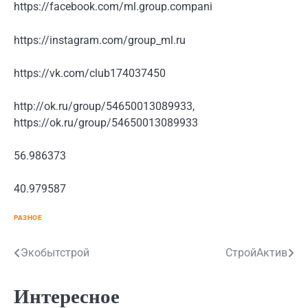
https://facebook.com/ml.group.compani
https://instagram.com/group_ml.ru
https://vk.com/club174037450
http://ok.ru/group/54650013089933,
https://ok.ru/group/54650013089933
56.986373
40.979587
РАЗНОЕ
Навигация
Экобытстрой
СтройАктив
по
Интересное
записям