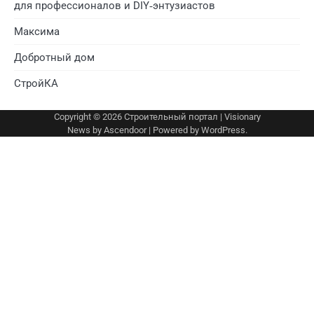
для профессионалов и DIY‑энтузиастов
Максима
Добротный дом
СтройКА
Copyright © 2026
Строительный портал
| Visionary
News by
Ascendoor
| Powered by
WordPress
.