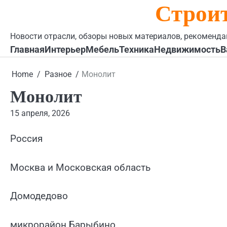
Строи
Skip
to
content
Новости отрасли, обзоры новых материалов, рекоменда
Главная
Интерьер
Мебель
Техника
Недвижимость
В
Home
Разное
Монолит
Монолит
15 апреля, 2026
Россия
Москва и Московская область
Домодедово
микрорайон Барыбино