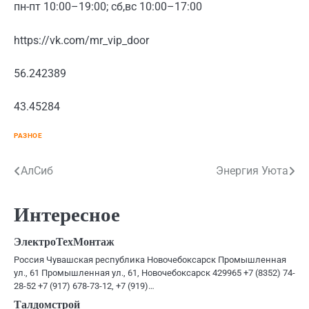
пн-пт 10:00–19:00; сб,вс 10:00–17:00
https://vk.com/mr_vip_door
56.242389
43.45284
РАЗНОЕ
Навигация
АлСиб
Энергия Уюта
по
Интересное
записям
ЭлектроТехМонтаж
Россия Чувашская республика Новочебоксарск Промышленная
ул., 61 Промышленная ул., 61, Новочебоксарск 429965 +7 (8352) 74-
28-52 +7 (917) 678-73-12, +7 (919)…
Талдомстрой