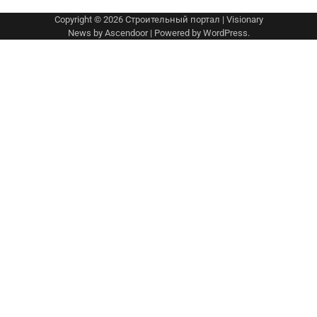
Copyright © 2026
Строительный портал
| Visionary
News by
Ascendoor
| Powered by
WordPress
.