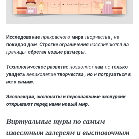
Исследование
прекрасного
мира
творчества
,
не
покидая
дом
.
Строгие
ограничения
наслаиваются
на
границы
,
обретая
новые
размеры.
Технологическое
развитие
позволяет
нам
не
только
увидеть
великолепие
творчества
,
но
и
погрузиться
в
него
самим
.
Экспозиции
,
экспонаты
и
персональные
экскурсии
открывают
перед
нами
новый
мир
.
Виртуальные туры по самым
известным галереям и выставочным