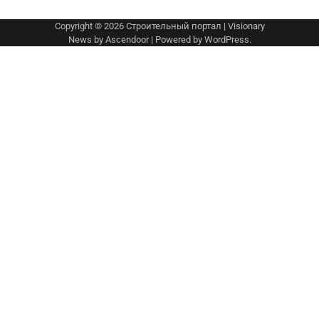
Copyright © 2026
Строительный портал
| Visionary
News by
Ascendoor
| Powered by
WordPress
.