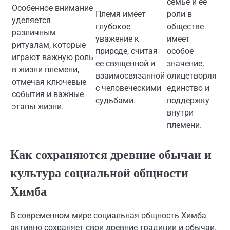
семье и ее
Особенное внимание
Племя имеет
роли в
уделяется
глубокое
обществе
различным
уважение к
имеет
ритуалам, которые
природе, считая
особое
играют важную роль
ее священной и
значение,
в жизни племени,
взаимосвязанной
олицетворяя
отмечая ключевые
с человеческими
единство и
события и важные
судьбами.
поддержку
этапы жизни.
внутри
племени.
Как сохраняются древние обычаи и
культура социальной общности
Химба
В современном мире социальная общность Химба
активно сохраняет свои древние традиции и обычаи.