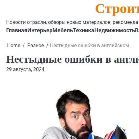
Строи
Skip
to
content
Новости отрасли, обзоры новых материалов, рекоменда
Главная
Интерьер
Мебель
Техника
Недвижимость
В
Home
Разное
Нестыдные ошибки в английском
Нестыдные ошибки в англ
29 августа, 2024