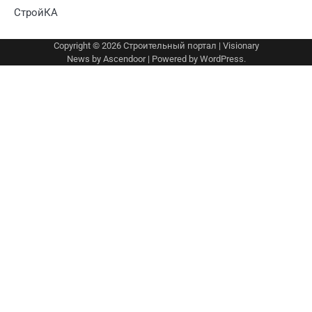
СтройКА
Copyright © 2026
Строительный портал
| Visionary
News by
Ascendoor
| Powered by
WordPress
.