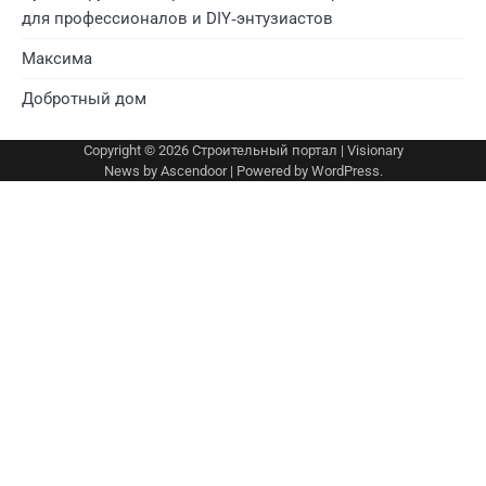
для профессионалов и DIY‑энтузиастов
Максима
Добротный дом
Copyright © 2026
Строительный портал
| Visionary
News by
Ascendoor
| Powered by
WordPress
.