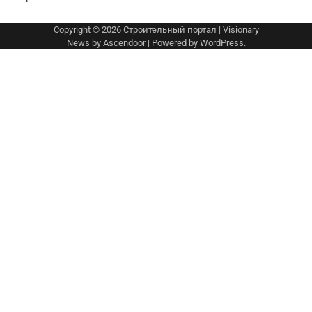
Copyright © 2026
Строительный портал
| Visionary
News by
Ascendoor
| Powered by
WordPress
.