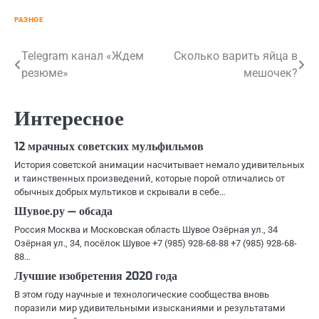
РАЗНОЕ
Навигация
Telegram канал «Ждем
Сколько варить яйца в
резюме»
мешочек?
по
записям
Интересное
12 мрачных советских мульфильмов
История советской анимации насчитывает немало удивительных
и таинственных произведений, которые порой отличались от
обычных добрых мультиков и скрывали в себе…
Шувое.ру — обсада
Россия Москва и Московская область Шувое Озёрная ул., 34
Озёрная ул., 34, посёлок Шувое +7 (985) 928-68-88 +7 (985) 928-68-
88…
Лучшие изобретения 2020 года
В этом году научные и технологические сообщества вновь
поразили мир удивительными изысканиями и результатами