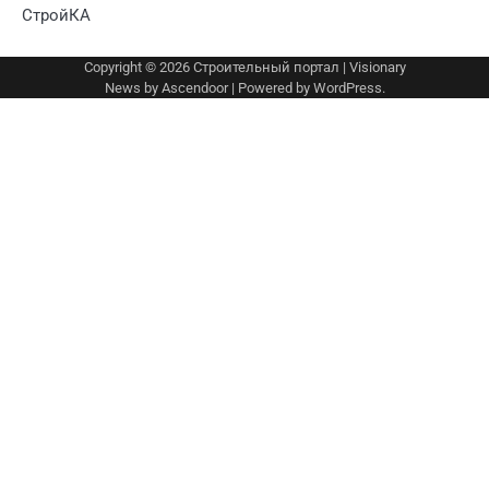
СтройКА
Copyright © 2026
Строительный портал
| Visionary
News by
Ascendoor
| Powered by
WordPress
.