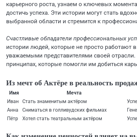
карьерного роста, узнаем о ключевых момента
достичь успеха. Эти истории могут стать вдохн
выбранной области и стремится к профессио
Счастливые обладатели профессиональных ус
истории людей, которые не просто работают в
уважаемыми представителями своей отрасли. У
принципах, которые помогли им добиться карь
Из мечт об Актёре в реальность прод
Имя
Мечта
Иван
Стать знаменитым актёром
Усп
Анна
Сниматься в голливудских фильмах
Ген
Пётр
Хотел стать театральным актёром
Усп
Как изменение ценностей влияет на в