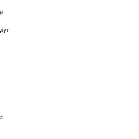
и
дут
и