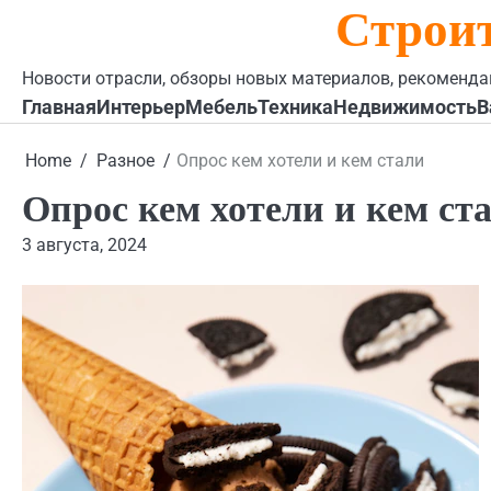
Строи
Skip
to
content
Новости отрасли, обзоры новых материалов, рекоменда
Главная
Интерьер
Мебель
Техника
Недвижимость
В
Home
Разное
Опрос кем хотели и кем стали
Опрос кем хотели и кем ст
3 августа, 2024