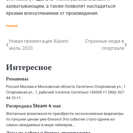
захватывающим, а также позволят насладиться
яркими впечатлениями от произведения.
РАЗНОЕ
Навигация
Новая презентация Xiaomi
Странные люди в
июль 2020
спортзале
по
записям
Интересное
Романовы
Россия Москва и Московская область Селятино Спортивная ул., 1
Спортивная ул., 1, рабочий посёлок Селятино 143345 +7 (966) 327-
44-10 +7…
Распродажа Steam 4 мая
Желанные возможности приобрести эксклюзивные видеоигры
по лучшим ценам уже близко! Это событие стало одним из
самых ожидаемых в мире геймеров,…
Дома из лафета и бревна, производство