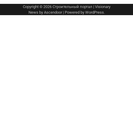
Copyright © 2026
Строительный портал
| Visionary
News by
Ascendoor
| Powered by
WordPress
.