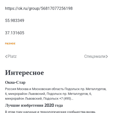
https://ok.ru/group/56817077256198
55.983349
37.131605
РАЗНОЕ
Навигация
Platz
Спецэмали
по
Интересное
записям
Окна-Стар
Россия Москва и Московская область Подольск пр. Металлургов,
6, микрорайон Львовский, Подольск пр. Металлургов, 6,
микрорайон Львовский, Подольск +7 (495)…
Лучшие изобретения 2020 года
В этом году научные и технологические сообщества вновь