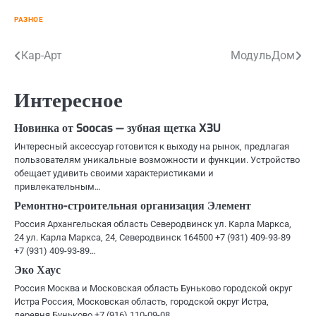
РАЗНОЕ
Навигация
Кар-Арт
МодульДом
по
Интересное
записям
Новинка от Soocas — зубная щетка X3U
Интересный аксессуар готовится к выходу на рынок, предлагая
пользователям уникальные возможности и функции. Устройство
обещает удивить своими характеристиками и
привлекательным…
Ремонтно-строительная организация Элемент
Россия Архангельская область Северодвинск ул. Карла Маркса,
24 ул. Карла Маркса, 24, Северодвинск 164500 +7 (931) 409-93-89
+7 (931) 409-93-89…
Эко Хаус
Россия Москва и Московская область Буньково городской округ
Истра Россия, Московская область, городской округ Истра,
деревня Буньково +7 (916) 110-09-08…