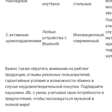
Накладные
исп
ноутбуки
стильные
мо
зву
По
ко
Любые
сл
С активным
Инновационный,
устройства с
му
шумоподавлением
современный
Bluetooth
ид
по
шу
Важно также обратить внимание на рейтинг
продукции, отзывы реальных пользователей,
гарантийные условия и возможности обмена в
случае неудовлетворительной покупки. Подбирайте
наушники JBL с умом, учитывая свои потребности и
предпочтения, чтобы наслаждаться музыкой в
полной мере!