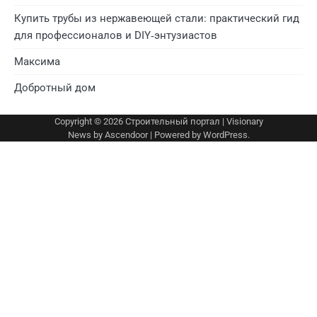
Купить трубы из нержавеющей стали: практический гид
для профессионалов и DIY‑энтузиастов
Максима
Добротный дом
Copyright © 2026
Строительный портал
| Visionary
News by
Ascendoor
| Powered by
WordPress
.