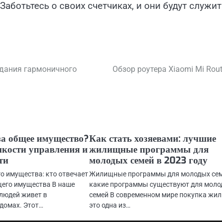
Заботьтесь о своих счетчиках, и они будут служит
здания гармоничного
Обзор роутера Xiaomi Mi Rout
за общее имущество?
Как стать хозяевами: лучшие
нкости управления и
жилищные программы для
ти
молодых семей в 2023 году
о имущества: кто отвечает
Жилищные программы для молодых сем
щего имущества В наше
какие программы существуют для мол
 людей живет в
семей В современном мире покупка жил
домах. Этот…
это одна из…