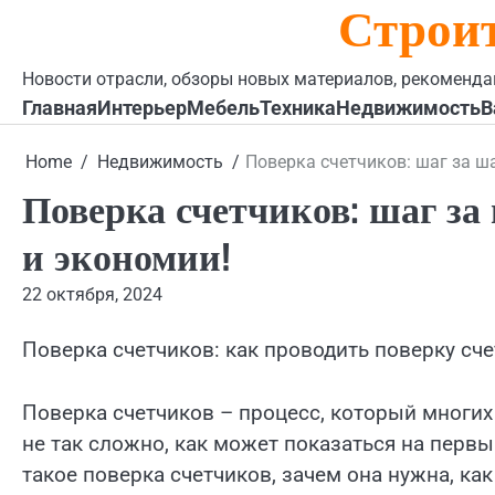
Строи
Skip
to
content
Новости отрасли, обзоры новых материалов, рекоменда
Главная
Интерьер
Мебель
Техника
Недвижимость
В
Home
Недвижимость
Поверка счетчиков: шаг за ш
Поверка счетчиков: шаг за
и экономии!
22 октября, 2024
Поверка счетчиков: как проводить поверку сч
Поверка счетчиков – процесс, который многих
не так сложно, как может показаться на первы
такое поверка счетчиков, зачем она нужна, как