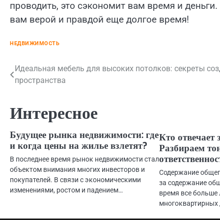
проводить, это сэкономит вам время и деньги. 
вам верой и правдой еще долгое время!
НЕДВИЖИМОСТЬ
Навигация
Идеальная мебель для высоких потолков: секреты со
пространства
по
записям
Интересное
Будущее рынка недвижимости: где
Кто отвечает 
и когда цены на жилье взлетят?
Разбираем то
ответственнос
В последнее время рынок недвижимости стал
объектом внимания многих инвесторов и
Содержание общег
покупателей. В связи с экономическими
за содержание об
изменениями, ростом и падением…
время все больше
многоквартирных 