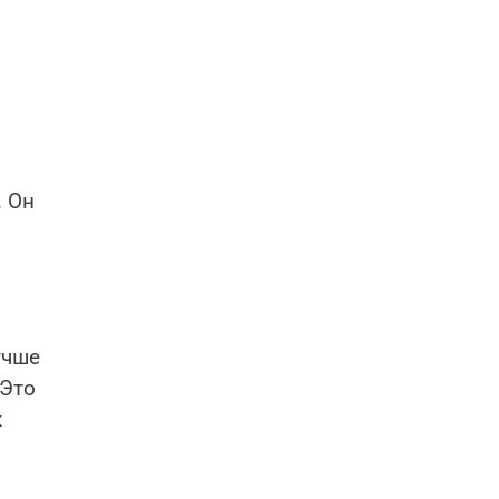
. Он
учше
 Это
к