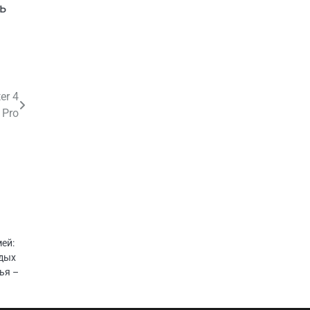
ь
er 4
Pro
ей:
одых
ья –