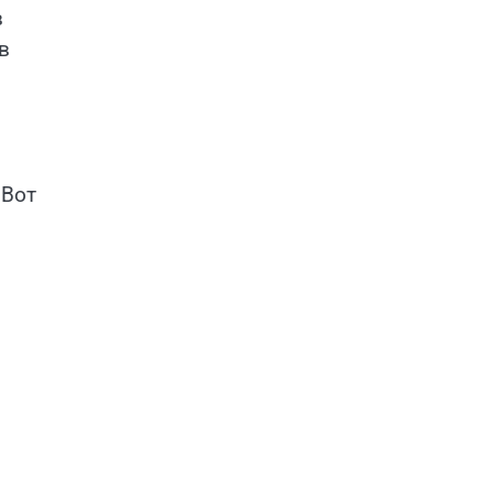
в
в
 Вот