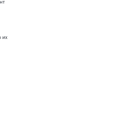
нт
 их