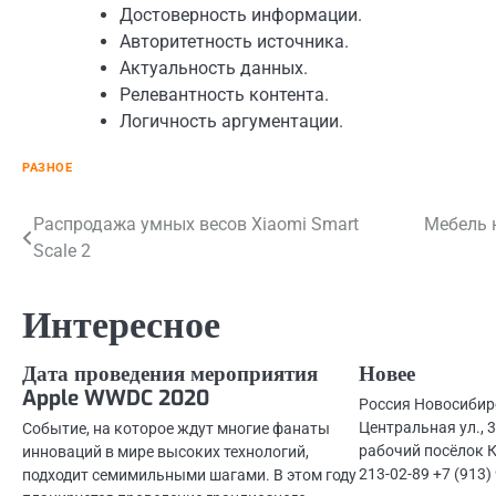
Достоверность информации.
Авторитетность источника.
Актуальность данных.
Релевантность контента.
Логичность аргументации.
РАЗНОЕ
Навигация
Распродажа умных весов Xiaomi Smart
Мебель 
Scale 2
по
записям
Интересное
Дата проведения мероприятия
Новее
Apple WWDC 2020
Россия Новосибир
Центральная ул., 3
Событие, на которое ждут многие фанаты
рабочий посёлок К
инноваций в мире высоких технологий,
213-02-89 +7 (913)
подходит семимильными шагами. В этом году