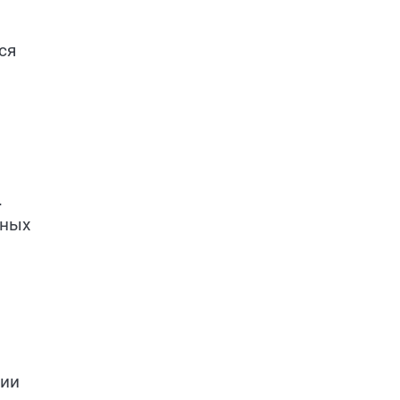
ся
.
зных
тии