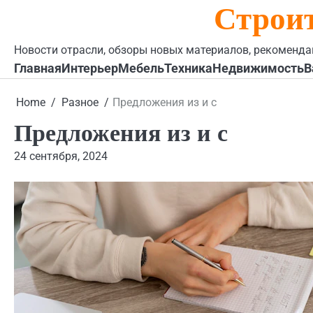
Строи
Skip
to
content
Новости отрасли, обзоры новых материалов, рекоменда
Главная
Интерьер
Мебель
Техника
Недвижимость
В
Home
Разное
Предложения из и с
Предложения из и с
24 сентября, 2024