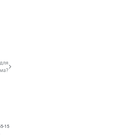
 для
ома?
55-15
…